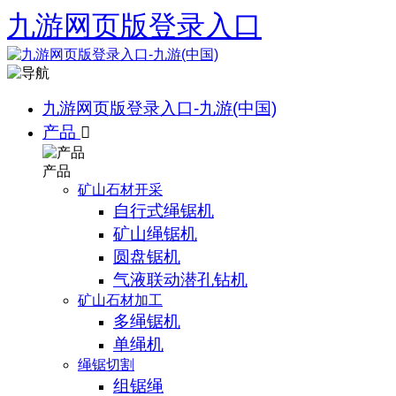
九游网页版登录入口
九游网页版登录入口-九游(中国)
产品

产品
矿山石材开采
自行式绳锯机
矿山绳锯机
圆盘锯机
气液联动潜孔钻机
矿山石材加工
多绳锯机
单绳机
绳锯切割
组锯绳