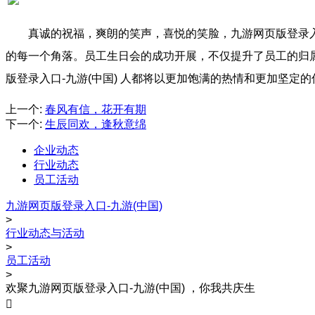
真诚的祝福，爽朗的笑声，喜悦的笑脸，九游网页版登录入口
的每一个角落。员工生日会的成功开展，不仅提升了员工的归属
版登录入口-九游(中国) 人都将以更加饱满的热情和更加坚定的
上一个
:
春风有信，花开有期
下一个
:
生辰同欢，逢秋意绵
企业动态
行业动态
员工活动
九游网页版登录入口-九游(中国)
>
行业动态与活动
>
员工活动
>
欢聚九游网页版登录入口-九游(中国) ，你我共庆生
