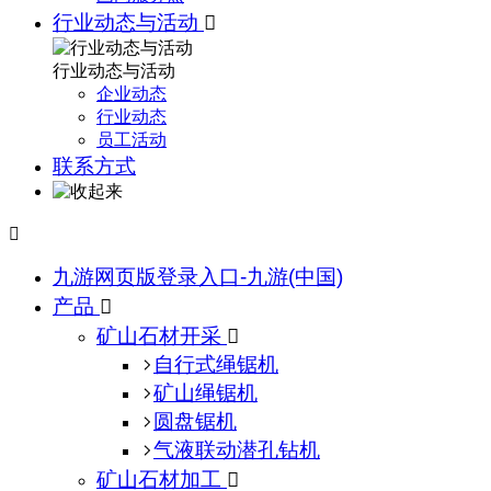
行业动态与活动

行业动态与活动
企业动态
行业动态
员工活动
联系方式

九游网页版登录入口-九游(中国)
产品

矿山石材开采

自行式绳锯机
矿山绳锯机
圆盘锯机
气液联动潜孔钻机
矿山石材加工
