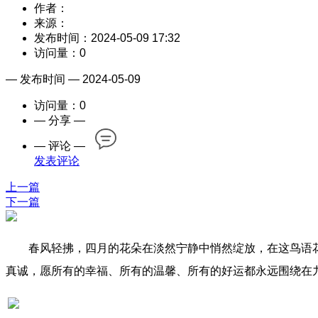
作者：
来源：
发布时间：
2024-05-09 17:32
访问量：
0
— 发布时间 —
2024-05-09
访问量：
0
— 分享 —
— 评论 —
发表评论
上一篇
下一篇
春风轻拂，四月的花朵在淡然宁静中悄然绽放，在这鸟语花
真诚，愿所有的幸福、所有的温馨、所有的好运都永远围绕在九游