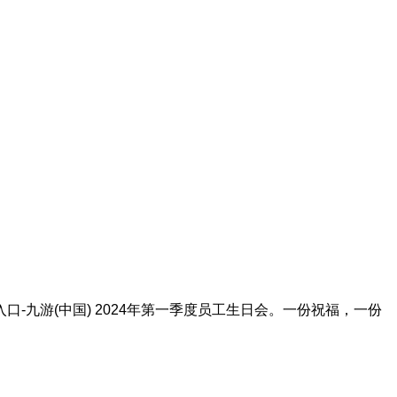
九游(中国) 2024年第一季度员工生日会。一份祝福，一份