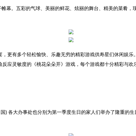
拉开帷幕。五彩的气球、美丽的鲜花、炫丽的舞台、精美的菜肴
宴，更有多个轻松愉快、乐趣无穷的精彩游戏供寿星们休闲娱乐
验反应灵敏度的《桃花朵朵开》游戏，每个游戏都十分精彩与欢
国) 各大办事处也分别为第一季度生日的家人们举办了隆重的生日