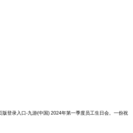
录入口-九游(中国) 2024年第一季度员工生日会。一份祝