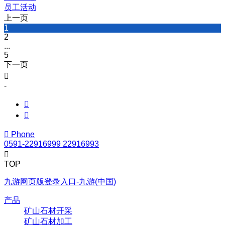
员工活动
上一页
1
2
...
5
下一页

-



Phone
0591-22916999 22916993

TOP
九游网页版登录入口-九游(中国)
产品
矿山石材开采
矿山石材加工